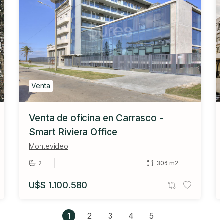
Venta
Venta de oficina en Carrasco -
Smart Riviera Office
Montevideo
2
306 m2
U$S 1.100.580
1
2
3
4
5