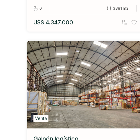
6
3381 m2
U$S 4.347.000
Venta
Galpón logístico