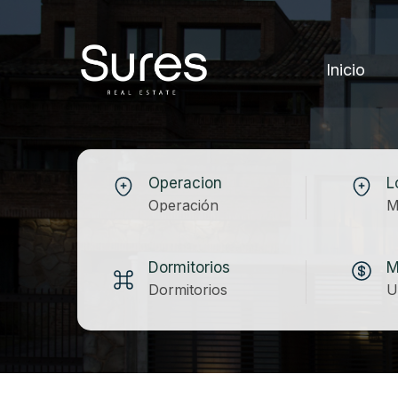
Inicio
Operacion
L
Operación
M
Dormitorios
M
Dormitorios
U