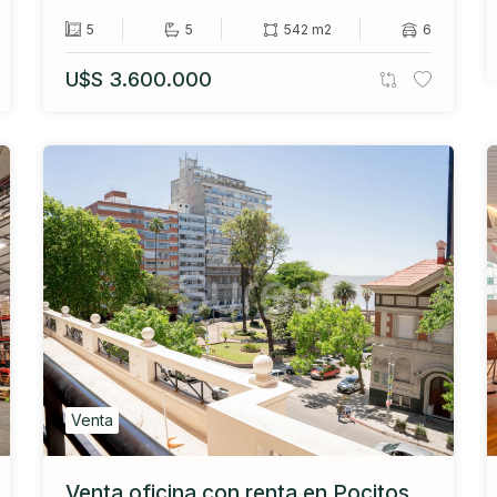
5
5
542 m2
6
U$S 3.600.000
Venta
Venta oficina con renta en Pocitos,