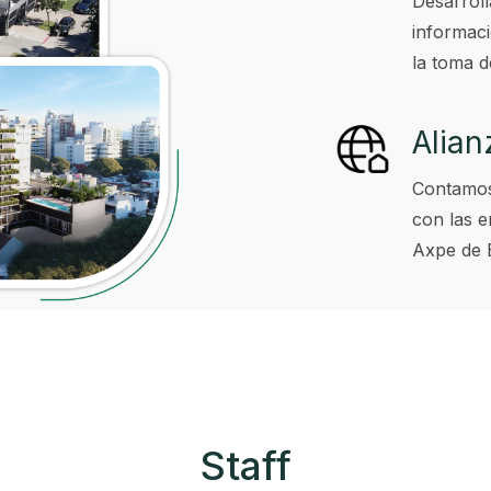
Desarrol
informaci
la toma d
Alian
Contamos
con las 
Axpe de B
Staff