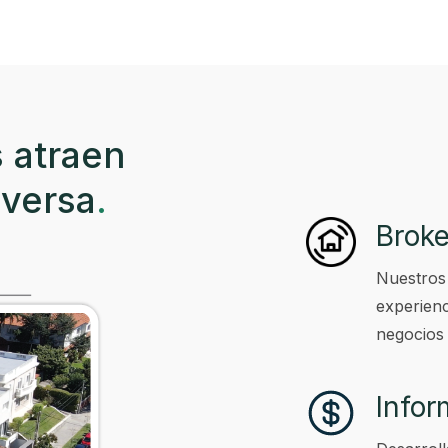
 atraen
eversa
.
Broke
Nuestros
experienc
negocios 
Info